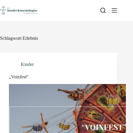
Skip
to
content
Schlagwort
Erlebnis
Kinder
„Voixfest“