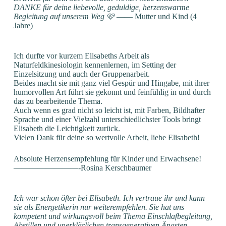
DANKE für deine liebevolle, geduldige, herzenswarme
Begleitung auf unserem Weg 🩷
—— Mutter und Kind (4
Jahre)
Ich durfte vor kurzem Elisabeths Arbeit als
Naturfeldkinesiologin kennenlernen, im Setting der
Einzelsitzung und auch der Gruppenarbeit.
Beides macht sie mit ganz viel Gespür und Hingabe, mit ihrer
humorvollen Art führt sie gekonnt und feinfühlig in und durch
das zu bearbeitende Thema.
Auch wenn es grad nicht so leicht ist, mit Farben, Bildhafter
Sprache und einer Vielzahl unterschiedlichster Tools bringt
Elisabeth die Leichtigkeit zurück.
Vielen Dank für deine so wertvolle Arbeit, liebe Elisabeth!
Absolute Herzensempfehlung für Kinder und Erwachsene!
————————-Rosina Kerschbaumer
Ich war schon öfter bei Elisabeth. Ich vertraue ihr und kann
sie als Energetikerin nur weiterempfehlen. Sie hat uns
kompetent und wirkungsvoll beim Thema Einschlafbegleitung,
Abstillen und unerklärlichen transgenerativen Ängsten