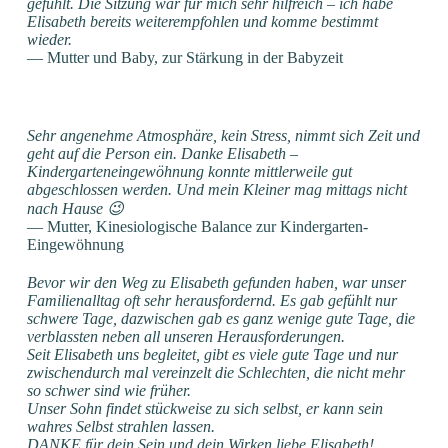
gefühlt. Die Sitzung war für mich sehr hilfreich – ich habe
Elisabeth bereits weiterempfohlen und komme bestimmt
wieder.
— Mutter und Baby, zur Stärkung in der Babyzeit
Sehr angenehme Atmosphäre, kein Stress, nimmt sich Zeit und
geht auf die Person ein. Danke Elisabeth –
Kindergarteneingewöhnung konnte mittlerweile gut
abgeschlossen werden. Und mein Kleiner mag mittags nicht
nach Hause 😉
— Mutter, Kinesiologische Balance zur Kindergarten-
Eingewöhnung
Bevor wir den Weg zu Elisabeth gefunden haben, war unser
Familienalltag oft sehr herausfordernd. Es gab gefühlt nur
schwere Tage, dazwischen gab es ganz wenige gute Tage, die
verblassten neben all unseren Herausforderungen.
Seit Elisabeth uns begleitet, gibt es viele gute Tage und nur
zwischendurch mal vereinzelt die Schlechten, die nicht mehr
so schwer sind wie früher.
Unser Sohn findet stückweise zu sich selbst, er kann sein
wahres Selbst strahlen lassen.
DANKE für dein Sein und dein Wirken liebe Elisabeth!