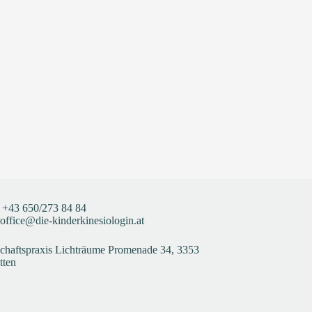
+43
650/273 84 84
office@die-kinderkinesiologin.at
haftspraxis Lichträume Promenade 34, 3353
tten