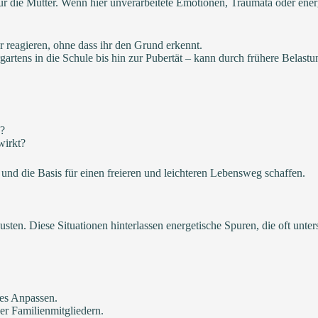
für die Mutter. Wenn hier unverarbeitete Emotionen, Traumata oder ener
 reagieren, ohne dass ihr den Grund erkennt.
artens in die Schule bis hin zur Pubertät – kann durch frühere Belast
n?
wirkt?
 und die Basis für einen freieren und leichteren Lebensweg schaffen.
sten. Diese Situationen hinterlassen energetische Spuren, die oft unt
es Anpassen.
er Familienmitgliedern.