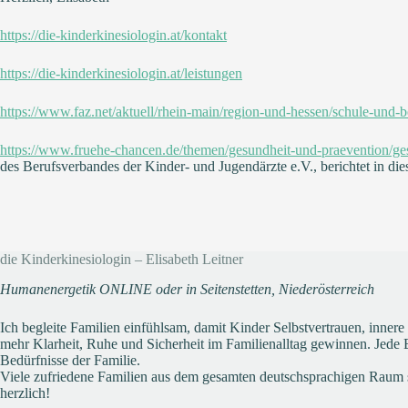
https://die-kinderkinesiologin.at/kontakt
https://die-kinderkinesiologin.at/leistungen
https://www.faz.net/aktuell/rhein-main/region-und-hessen/schule-und
https://www.fruehe-chancen.de/themen/gesundheit-und-praevention/ges
des Berufsverbandes der Kinder- und Jugendärzte e.V., berichtet in d
die Kinderkinesiologin – Elisabeth Leitner
Humanenergetik ONLINE oder in Seitenstetten, Niederösterreich
Ich begleite Familien einfühlsam, damit Kinder Selbstvertrauen, inner
mehr Klarheit, Ruhe und Sicherheit im Familienalltag gewinnen. Jede Be
Bedürfnisse der Familie.
Viele zufriedene Familien aus dem gesamten deutschsprachigen Raum 
herzlich!