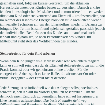
geschaffen sind, folgt ein kurzes Gespräch, um die aktuellen
Herausforderungen des Kindes besser zu verstehen. Danach erkläre
ich den kinesiologischen Muskeltest und demonstriere ihn – entweder
direkt am Kind oder stellvertretend am Elternteil – um festzustellen, wo
im Körper des Kindes die Energie blockiert ist. Anschließend wende
ich gezielte Techniken an, um den Energiefluss wieder in Balance zu
bringen. Der Termin ist sanft und spielerisch gestaltet, passt sich jedoch
den individuellen Bedürfnissen des Kindes an – manchmal auch
lebhaft und dynamisch, je nach Persönlichkeit des Kindes. Im
Mittelpunkt steht stets das Wohlbefinden des Kindes.
Stellvertretend für dein Kind arbeiten
Wenn dein Kind jünger als 4 Jahre ist oder sehr schüchtern reagiert,
kann es sinnvoll sein, dass du als Elternteil stellvertretend zu mir in die
Praxis kommst oder wir gemeinsam online arbeiten. Für die
energetische Arbeit spielt es keine Rolle, ob wir uns vor Ort oder
virtuell begegnen – der Effekt bleibt derselbe.
Jede Sitzung ist so individuell wie das Anliegen selbst, weshalb es
schwer ist, den Ablauf im Vorfeld genau zu beschreiben. Um dir
dennoch einen Eindruck zu vermitteln, habe ich auf Instagram drei
Live-Termine aufgezeichnet:
Die beste Freundin zieht weg
,
Stillprobleme
und
Einnässen
. In diesen Videos zeige ich, wie ich