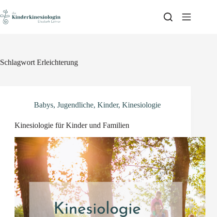
Skip
to
content
Schlagwort
Erleichterung
Babys
,
Jugendliche
,
Kinder
,
Kinesiologie
Kinesiologie für Kinder und Familien